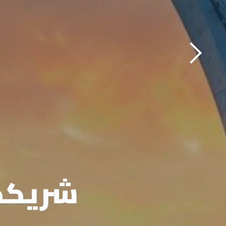
شريككم